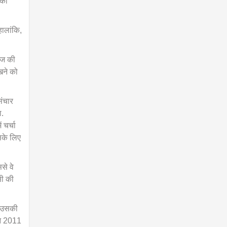
 की
हालांकि,
आज की
खने को
संचार
ा.
 चर्चा
इसके लिए
से वे
सी की
ि उसकी
ने 2011